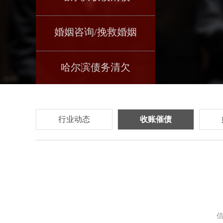
婚姻咨询/挽救婚姻
哈尔滨债务清欠
3
行业动态
收账催债