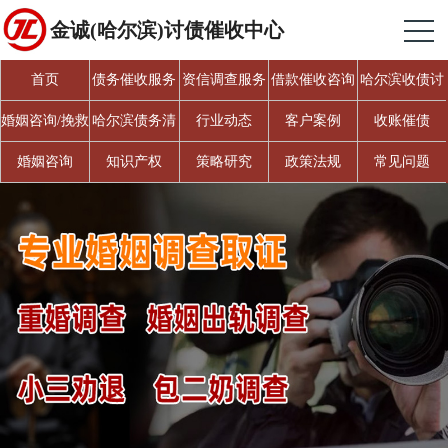
金诚(哈尔滨)讨债催收中心
首页
债务催收服务
资信调查服务
借款催收咨询
哈尔滨收债讨
债
婚姻咨询/挽救
哈尔滨债务清
行业动态
客户案例
收账催债
婚姻
欠
婚姻咨询
知识产权
策略研究
政策法规
常见问题