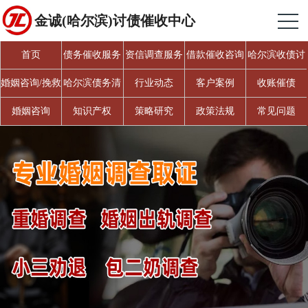
金诚(哈尔滨)讨债催收中心
首页
债务催收服务
资信调查服务
借款催收咨询
哈尔滨收债讨
债
婚姻咨询/挽救
哈尔滨债务清
行业动态
客户案例
收账催债
婚姻
欠
婚姻咨询
知识产权
策略研究
政策法规
常见问题